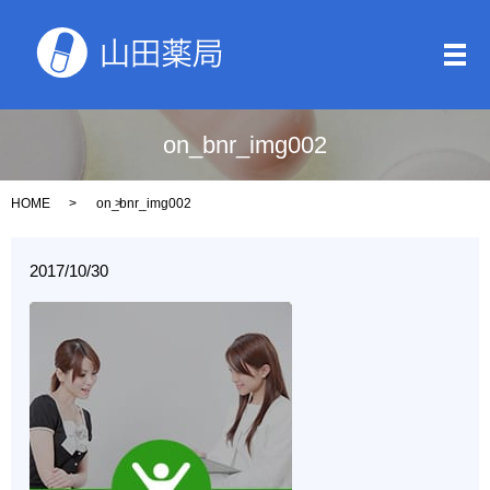
メ
on_bnr_img002
HOME
on_bnr_img002
2017/10/30