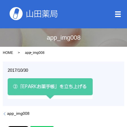
メ
app_img008
HOME
app_img008
2017/10/30
app_img008