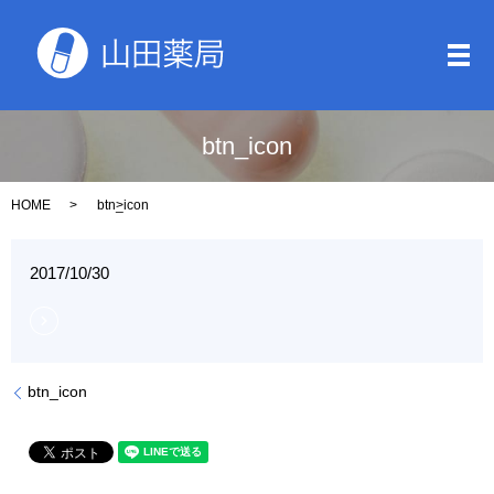
メ
btn_icon
HOME
btn_icon
2017/10/30
btn_icon