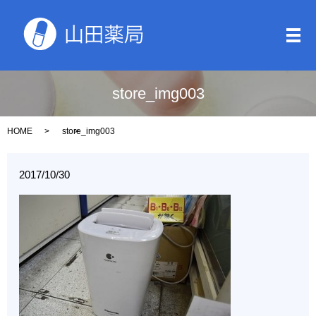
メ
store_img003
HOME
store_img003
2017/10/30